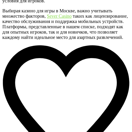
условия для игроков.
Выбирая казино для игры в Москве, важно учитывать
множество факторов,
Sever Casino
таких как лицензирование,
качество обслуживания и поддержка мобильных устройств.
Платформы, представленные в нашем списке, подходят как
для опытных игроков, так и для новичков, что позволяет
каждому найти идеальное место для азартных развлечений.