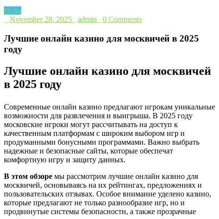
Hello
_
November 28, 2025
_
admin
_
0 Comments
Лучшие онлайн казино для москвичей в 2025
году
Лучшие онлайн казино для москвичей
в 2025 году
Современные онлайн казино предлагают игрокам уникальные
возможности для развлечения и выигрыша. В 2025 году
московские игроки могут рассчитывать на доступ к
качественным платформам с широким выбором игр и
продуманными бонусными программами. Важно выбрать
надежные и безопасные сайты, которые обеспечат
комфортную игру и защиту данных.
В этом обзоре
мы рассмотрим лучшие онлайн казино для
москвичей, основываясь на их рейтингах, предложениях и
пользовательских отзывах. Особое внимание уделено казино,
которые предлагают не только разнообразие игр, но и
продвинутые системы безопасности, а также прозрачные