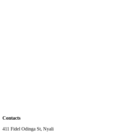
Contacts
411 Fidel Odinga St, Nyali