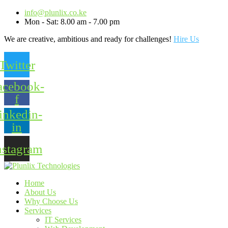
info@plunlix.co.ke
Mon - Sat: 8.00 am - 7.00 pm
We are creative, ambitious and ready for challenges!
Hire Us
Twitter
acebook-
f
inkedin-
in
nstagram
Home
About Us
Why Choose Us
Services
IT Services